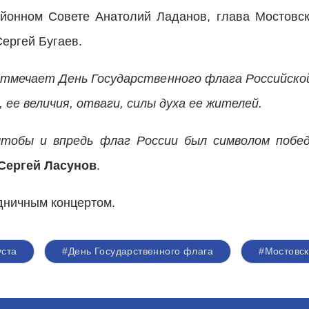
йонном Совете Анатолий Ладанов, глава Мостовско
Сергей Бугаев.
отмечает День Государственного флага Российско
ее величия, отваги, силы духа ее жителей.
чтобы и впредь флаг России был символом побед 
Сергей Ласунов
.
дничным концертом.
уста
#День Государственного флага
#Мостовск