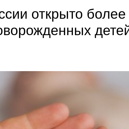
оссии открыто более
оворожденных дете