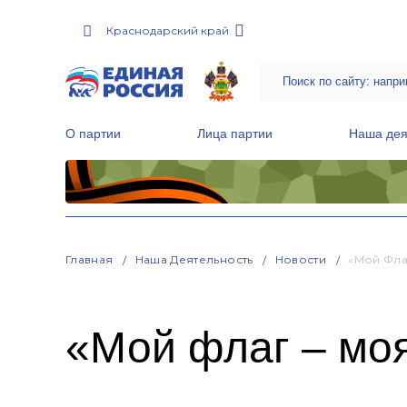
Краснодарский край
О партии
Лица партии
Наша дея
Местные общественные приемные Партии
Руководитель Региональной обще
Народная программа «Единой России»
Главная
Наша Деятельность
Новости
«Мой Фла
«Мой флаг – моя