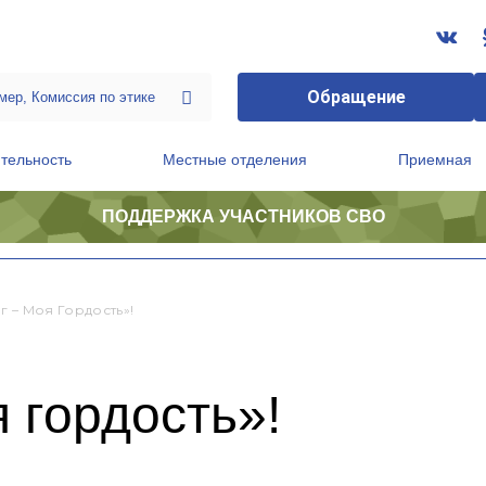
Обращение
тельность
Местные отделения
Приемная
ПОДДЕРЖКА УЧАСТНИКОВ СВО
ственной приемной Председателя Партии
Президиум регионального политического совета
г – Моя Гордость»!
 гордость»!