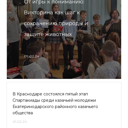
От игры к пониманию:
Викторина как шаг к
сохранению природы и
защите животных
09.02.24
В Краснодаре состоялся пятый этап
Спартакиады среди казачьей молодежи
Екатеринодарского районного казачьего
общества
01.02.24